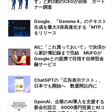
す」と約3割のCEOが回答 ガート
ナー調査
Google、「Gemma 4」のテキスト
生成を最大3倍高速化する「MTP」
をリリース
AIに「これ買っておいて」で決済か
ら家計簿記録まで完結 MUFGが
Googleとの提携で目指す自律型金
融サービス
ChatGPTの「広告表示テスト」、
日本でも開始へ 数週間以内に
OpenAI、企業のAI導入を支援する
新会社設立 6000億円投資とAIコ