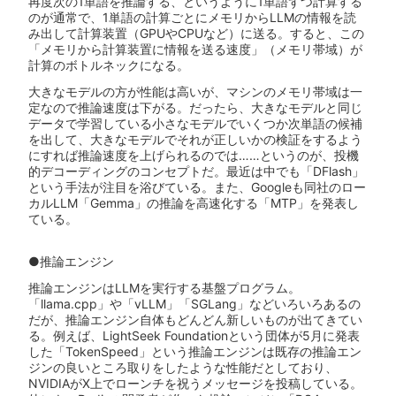
再度次の1単語を推論する、というように1単語ずつ計算する
のが通常で、1単語の計算ごとにメモリからLLMの情報を読
み出して計算装置（GPUやCPUなど）に送る。すると、この
「メモリから計算装置に情報を送る速度」（メモリ帯域）が
計算のボトルネックになる。
大きなモデルの方が性能は高いが、マシンのメモリ帯域は一
定なので推論速度は下がる。だったら、大きなモデルと同じ
データで学習している小さなモデルでいくつか次単語の候補
を出して、大きなモデルでそれが正しいかの検証をするよう
にすれば推論速度を上げられるのでは……というのが、投機
的デコーディングのコンセプトだ。最近は中でも「DFlash」
という手法が注目を浴びている。また、Googleも同社のロー
カルLLM「Gemma」の推論を高速化する「MTP」を発表し
ている。
●推論エンジン
推論エンジンはLLMを実行する基盤プログラム。
「llama.cpp」や「vLLM」「SGLang」などいろいろあるの
だが、推論エンジン自体もどんどん新しいものが出てきてい
る。例えば、LightSeek Foundationという団体が5月に発表
した「TokenSpeed」という推論エンジンは既存の推論エン
ジンの良いところ取りをしたような性能だとしており、
NVIDIAがX上でローンチを祝うメッセージを投稿している。