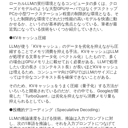
ローカルLLMの実行環境となるコンピュータの多くは、クロ
ーズドモデルのような大型GPUサーバではなくデスクトップ
PCか小型ワークステーション程度の制限的な環境となる。そ
うした制限的な環境でどれだけ性能の高いモデルを快適に動
かせるか、というのが基本的な焦点となっている。筆者が最
近気になっている技術をいくつか紹介していきたい。
●KVキャッシュ圧縮
LLMが使う「KVキャッシュ」のデータを劣化を抑えながら圧
縮することでメモリ消費を抑える手法。KVキャッシュはLLM
が処理する文章をデータ化（ベクトル化）したもので、多く
の場合はGPUメモリ上に載せておく必要がある。LLMで処理
したい文の長さ（コンテキスト長）が長いほどKVキャッシュ
は増えるため、コンシューマ向けGPUではLLMのサイズによ
っては十分なコンテキスト長を確保できないことがある。
そのため、KVキャッシュをうまく圧縮（量子化）する方法が
いろいろと開発されているのだが、その中でも、Googleが開
発した「TurboQuant」は劣化を抑えながら消費メモリ量も
抑えられるとしている。
●投機的デコーディング（Speculative Decoding）
LLMの推論速度を上げる技術。推論は入力プロンプトに対
し、次の1単語を推論し、それを入力プロンプトにつなげて