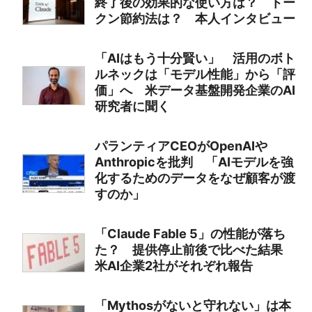
終了後の効果的な使い方は？ トー
クン節約法は？ 本人インタビュー
「AIはもう十分賢い」 活用のボト
ルネックは「モデル性能」から「評
価」へ 米データ基盤開発企業のAI
研究者に聞く
パランティアCEOがOpenAIや
Anthropicを批判 「AIモデルを強
化するためのデータをなぜ顧客が渡
すのか」
「Claude Fable 5」の性能が落ち
た？ 提供停止前後で比べた結果
米AI企業2社がそれぞれ報告
「Mythosがないと守れない」は本