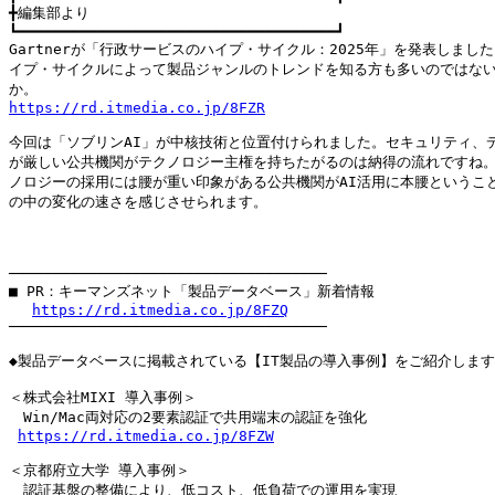
╋編集部より

┗━━━━━━━━━━━━━━━━━━━━━━━━━━━━━━━━━━━━┛

Gartnerが「行政サービスのハイプ・サイクル：2025年」を発表しました
イプ・サイクルによって製品ジャンルのトレンドを知る方も多いのではない
https://rd.itmedia.co.jp/8FZR
今回は「ソブリンAI」が中核技術と位置付けられました。セキュリティ、デ
が厳しい公共機関がテクノロジー主権を持ちたがるのは納得の流れですね。
ノロジーの採用には腰が重い印象がある公共機関がAI活用に本腰ということ
の中の変化の速さを感じさせられます。

　　　　　　　　　　　　　　　　　　　　　　　　　　　　　　　　　　
────────────────────────────────────

■ PR：キーマンズネット「製品データベース」新着情報

https://rd.itmedia.co.jp/8FZQ
────────────────────────────────────

◆製品データベースに掲載されている【IT製品の導入事例】をご紹介します
＜株式会社MIXI 導入事例＞

　Win/Mac両対応の2要素認証で共用端末の認証を強化

https://rd.itmedia.co.jp/8FZW
＜京都府立大学 導入事例＞

　認証基盤の整備により、低コスト、低負荷での運用を実現
