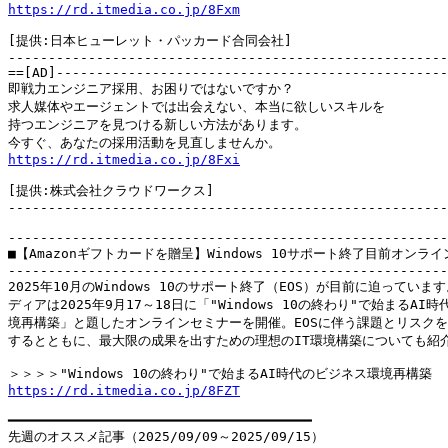
https://rd.itmedia.co.jp/8Fxm
[提供:日本ヒューレット・パッカード合同会社]

-------------------------------------------------------
==[AD]-------------------------------------------------
即戦力エンジニア採用、お困りではないですか？

求人媒体やエージェントでは出会えない、本当に欲しいスキルを

持つエンジニアを見つける新しい方法があります。

https://rd.itmedia.co.jp/8Fxi
[提供:株式会社クラウドワークス]

-------------------------------------------------------
-------------------------------------------------------
■【Amazonギフトカードを贈呈】Windows 10サポート終了目前オンライ
-------------------------------------------------------
2025年10月のWindows 10のサポート終了（EOS）が目前に迫っていま
ディアは2025年9月17～18日に「"Windows 10の終わり"で始まるAI時
境再構築」と題したオンラインセミナーを開催。EOSに伴う課題とリスクを
するとともに、最大限の成果を出すための理想のIT環境構築についても紹介
https://rd.itmedia.co.jp/8FZT
━━━━━━━━━━━━━━━━━━━━━━━━━━━━━━━━━━━━━━

先週のオススメ記事（2025/09/09～2025/09/15）
