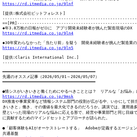
https://rd.itmedia.co.jp/9lnf
[提供:株式会社ビットフォレスト]

-------------------------------------------------------
==[PR]-------------------------------------------------
https://rd.itmedia.co.jp/9ln4
https://rd.itmedia.co.jp/9ln5
[提供:Claris International Inc.]

-------------------------------------------------------
━━━━━━━━━━━━━━━━━━━━━━━━━━━━━━━━━━━━━━

先週のオススメ記事（2026/05/01～2026/05/07）

━━━━━━━━━━━━━━━━━━━━━━━━━━━━━━━━━━━━━━

https://rd.itmedia.co.jp/9msk

DX推進や事業変革など情報システム部門の役割が広がる中、いかにして担当
きいきと」働き、その価値を最大化できるのだろうか。講演では、運用過多
壁といった現場のリアルな悩みに応える形で、経営や事業部門と同じ目線で
に貢献するためのマインドセットとアプローチが語られた。

●「顧客体験をAIがオーケストレートする」　Adobeが定義するエージェン