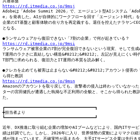
https://rd.itmedia.co.jp/9msj

Adobeは「Adobe Summit 2026」で、エージェント型AIシステム「Adobe 
e」を発表した。AIが自律的にワークフローを回す「エージェント時代」を
企業のIT基盤と顧客体験の在り方を再定義する。退任を控えたナラヤンCEO
となる。

https://rd.itmedia.co.jp/9msi

ランサムウェア被害企業の7割が完全復旧できないという現実、そして生成A
T運用のラクさに直結しない構造&#8212;&#8212;。左記が見えにくい時
T部門に求められる、復旧力とIT運用の本質を読み解く。

●クレカを止めても被害は止まらない&#8212;&#8212;アカウント侵害の
https://rd.itmedia.co.jp/9msn

Amazonのアカウントを取り戻しても、攻撃者の侵入は終わっていなかった 
ターの宮田健氏が遭遇した執拗な不正利用の全貌と、そこから得られた教訓
た。

┏━━━━━━━━━━━━━━━━━━━━━━━━━━━━━━━━━━━━┓

╋担当者より

┗━━━━━━━━━━━━━━━━━━━━━━━━━━━━━━━━━━━━┛

近年、DX推進に取り組む企業の増加やAIブームなどにより、国内ITサービ
績は好調でした。しかし、2026年に入り、世界情勢の変動によりマクロ経済
感が強まっています。不確実性が高まる今、大手ITサービス企業は先行きを