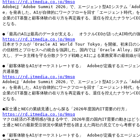
https://rd.itmedia.co.jp/9mso

Adobeは「Adobe Summit 2026」で、エージェント型AIシステム「Adobe 
e」を発表した。AIが自律的にワークフローを回す「エージェント時代」を
企業のIT基盤と顧客体験の在り方を再定義する。退任を控えたナラヤンCEO
となる。

https://rd.itmedia.co.jp/9msm

日本オラクルが「Oracle AI World Tour Tokyo」を開催。初来日のシ
の信頼性とプロセスへの統合を強調した。国内では「Oracle Alloy」採用
大し、データ主権を守る分散クラウド戦略とAIによる業務変革の最前線が示
●「顧客体験をAIがオーケストレートする」　Adobeが定義するエージェン
https://rd.itmedia.co.jp/9msp

Adobeは「Adobe Summit 2026」で、エージェント型AIシステム「Adobe 
e」を発表した。AIが自律的にワークフローを回す「エージェント時代」を
企業のIT基盤と顧客体験の在り方を再定義する。退任を控えたナラヤンCEO
となる。

https://rd.itmedia.co.jp/9msq

マクロ経済の不透明感が強まる中で、2026年度の国内IT需要の動きはどう
士通とNECの最新受注状況や業績予想を踏まえた両社の見立てから考察する
●「顧客体験をAIがオーケストレートする」　Adobeが定義するエージェン