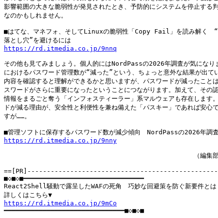
影響範囲の大きな脆弱性が発見されたとき、予防的にシステムを停止する判
なのかもしれません。

■はてな、マネフォ、そしてLinuxの脆弱性「Copy Fail」を読み解く　“
https://rd.itmedia.co.jp/9nnq
その他も見てみましょう。個人的にはNordPassの2026年調査が気になり
におけるパスワード管理数が“減った”という、ちょっと意外な結果が出てい
内容を確認すると理解ができるかと思いますが、パスワードが減ったことは
スワードがさらに重要になったということにつながります。加えて、その認
情報をまるごと奪う「インフォスティーラー」系マルウェアも存在します。
ドが減る理由が、安全性と利便性を兼ね備えた「パスキー」であれば安心で
すが……。

https://rd.itmedia.co.jp/9nny
　　　　　　　　　　　　　　　　　　　　　　　　　　　　　　（編集部 
==[PR]-------------------------------------------------
■◇■◇■━━━━━━━━━━━━━━━━━━━━━━━━━━━━━━━

React2Shell騒動で露呈したWAFの死角　巧妙な回避策を防ぐ新要件とは

https://rd.itmedia.co.jp/9mCo

━━━━━━━━━━━━━━━━━━━━━━━━━━━━━━━■◇■◇■
