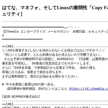
はてな、マネフォ、そしてLinuxの脆弱性「Copy 
ュリティ］
━━━━━━━━━━━━━━━━━━━━━━━━━━━━━━━━……‥‥・・

【ITmedia エンタープライズ メールマガジン　水曜日版：セキュリティ】20
3

━━━━━━━━━━━━━━━━━━━━━

==[PR]-------------------------------------------------
＼＼DXを推進する/しないを決められないとお悩みではないですか？／／ 

「何にいくら必要で、どんな効果があるか見えないので判断できない」

 そんな予算や判断材料不足の課題に、BIPROGYの 「IT診断」は費用感や
優先度を可視化し、 DX推進の意思決定までをサポートします。 

さらに「DX伴走支援」で体制設計から定着まで伴走。 決めた後も

現場に入り込み、成果まで責任を持ちます。

まずは無料相談で、貴社のお悩みをお聞かせください。

▼ 中小企業様に最適なDXの第一歩を。

　 成功事例や無料相談、DXのヒントはこちら 
https://rd.itmedia.c
[提供:BIPROGY株式会社]

-------------------------------------------------------
==[PR]-------------------------------------------------