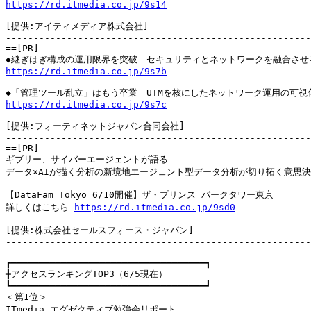
https://rd.itmedia.co.jp/9s14
[提供:アイティメディア株式会社]

-------------------------------------------------------
==[PR]-------------------------------------------------
https://rd.itmedia.co.jp/9s7b
https://rd.itmedia.co.jp/9s7c
[提供:フォーティネットジャパン合同会社]

-------------------------------------------------------
==[PR]-------------------------------------------------
ギブリー、サイバーエージェントが語る　

データ×AIが描く分析の新境地エージェント型データ分析が切り拓く意思決
【DataFam Tokyo 6/10開催】ザ・プリンス パークタワー東京

詳しくはこちら 
https://rd.itmedia.co.jp/9sd0
[提供:株式会社セールスフォース・ジャパン]

-------------------------------------------------------
┏━━━━━━━━━━━━━━━━━━━━━━━━━━━━━━━━━━━┓

╋アクセスランキングTOP3（6/5現在）

┗━━━━━━━━━━━━━━━━━━━━━━━━━━━━━━━━━━━┛

＜第1位＞

ITmedia エグゼクティブ勉強会リポート
