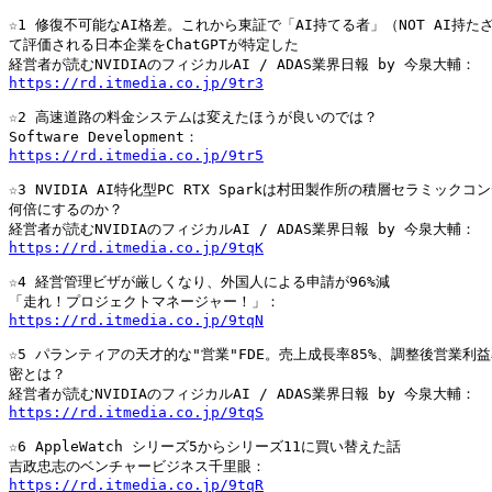
☆1 修復不可能なAI格差。これから東証で「AI持てる者」（NOT AI持たざ
て評価される日本企業をChatGPTが特定した

https://rd.itmedia.co.jp/9tr3
☆2 高速道路の料金システムは変えたほうが良いのでは？

https://rd.itmedia.co.jp/9tr5
☆3 NVIDIA AI特化型PC RTX Sparkは村田製作所の積層セラミックコ
何倍にするのか？

https://rd.itmedia.co.jp/9tqK
☆4 経営管理ビザが厳しくなり、外国人による申請が96%減

https://rd.itmedia.co.jp/9tqN
☆5 パランティアの天才的な"営業"FDE。売上成長率85%、調整後営業利益率
密とは？

https://rd.itmedia.co.jp/9tqS
☆6 AppleWatch シリーズ5からシリーズ11に買い替えた話

https://rd.itmedia.co.jp/9tqR