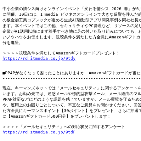
中小企業の情シス向けオンラインイベント「変わる情シス 2026 春」が6月8
に開催。10日には、ITmedia ビジネスオンラインで大きな反響を呼んだ静
の板金加工業コプレックが進める生成AI駆動型アプリ開発事例を同社社長が
ます。本イベントではこの他、セキュリティやPC管理など、リソースの足り
企業がAI活用以前にまず着手すべき地に足の付いた取り組みについても、わ
いノウハウをお伝えします。視聴条件を満たした方全員にAmazonギフトカー
分を進呈。

https://rd.itmedia.co.jp/9tdy
-------------------------------------------------------
■PPAPがなくなって困ったことはありますか　Amazonギフトカードが当た
-------------------------------------------------------
現在、キーマンズネットでは「メールセキュリティ」に関するアンケートを
います。お勤め先では、迷惑メールや標的型攻撃メール、メール経由のマル
PPAP対応などにどのような課題を感じていますか。メール環境を守るための
や、運用上のお困りごとについて、率直なご意見をお聞かせください。回答
た方全員にキーマンズポイント【30ポイント】をプレゼント、さらに抽選で
に【Amazonギフトカード500円分】をプレゼントします！

https://rd.itmedia.co.jp/9tdF