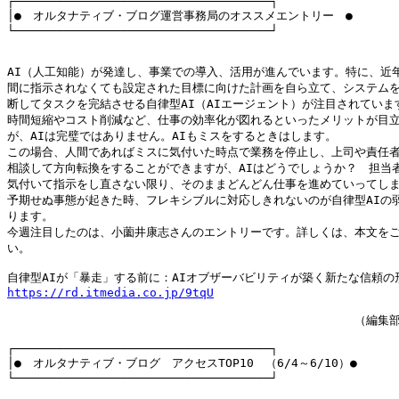
┌────────────────────────────────────┐

│●　オルタナティブ・ブログ運営事務局のオススメエントリー　●　　　　
└────────────────────────────────────┘

AI（人工知能）が発達し、事業での導入、活用が進んでいます。特に、近年
間に指示されなくても設定された目標に向けた計画を自ら立て、システムを
断してタスクを完結させる自律型AI（AIエージェント）が注目されています
時間短縮やコスト削減など、仕事の効率化が図れるといったメリットが目立
が、AIは完璧ではありません。AIもミスをするときはします。

この場合、人間であればミスに気付いた時点で業務を停止し、上司や責任者
相談して方向転換をすることができますが、AIはどうでしょうか？　担当者
気付いて指示をし直さない限り、そのままどんどん仕事を進めていってしま
予期せぬ事態が起きた時、フレキシブルに対応しきれないのが自律型AIの弱
ります。

今週注目したのは、小薗井康志さんのエントリーです。詳しくは、本文をご
い。

https://rd.itmedia.co.jp/9tqU
　　　　　　　　　　　　　　　　　　　　　　　　　　　　　　（編集部
┌────────────────────────────────────┐

│●　オルタナティブ・ブログ　アクセスTOP10　（6/4～6/10）●

└────────────────────────────────────┘
