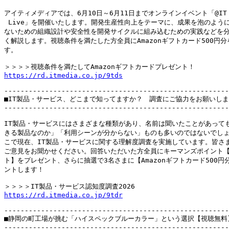
アイティメディアでは、6月10日～6月11日までオンラインイベント「@IT Ar
 Live」を開催いたします。開発生産性向上をテーマに、成果を泡のように
ないための組織設計や安全性を開発サイクルに組み込むための実践などを分
く解説します。視聴条件を満たした方全員にAmazonギフトカード500円分
す。

https://rd.itmedia.co.jp/9tds
-------------------------------------------------------
■IT製品・サービス、どこまで知ってますか？　調査にご協力をお願いしま
-------------------------------------------------------
IT製品・サービスにはさまざまな種類があり、名前は聞いたことがあっても
きる製品なのか」「利用シーンが分からない」ものも多いのではないでしょ
こで現在、IT製品・サービスに関する理解度調査を実施しています。皆さま
ご意見をお聞かせください。回答いただいた方全員にキーマンズポイント【3
ト】をプレゼント、さらに抽選で3名さまに【Amazonギフトカード500円分
ントします！

https://rd.itmedia.co.jp/9tdr
-------------------------------------------------------
■静岡の町工場が挑む「ハイスペックブルーカラー」という選択【視聴無料】
-------------------------------------------------------