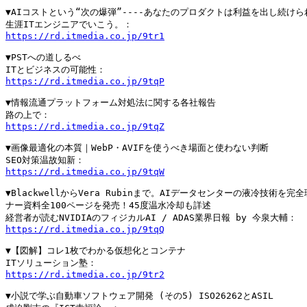
▼AIコストという“次の爆弾”----あなたのプロダクトは利益を出し続けら
https://rd.itmedia.co.jp/9tr1
▼PSTへの道しるべ

https://rd.itmedia.co.jp/9tqP
▼情報流通プラットフォーム対処法に関する各社報告

https://rd.itmedia.co.jp/9tqZ
▼画像最適化の本質｜WebP・AVIFを使うべき場面と使わない判断

https://rd.itmedia.co.jp/9tqW
▼BlackwellからVera Rubinまで。AIデータセンターの液冷技術を完
ナー資料全100ページを発売！45度温水冷却も詳述

https://rd.itmedia.co.jp/9tqQ
▼【図解】コレ1枚でわかる仮想化とコンテナ

https://rd.itmedia.co.jp/9tr2
▼小説で学ぶ自動車ソフトウェア開発 (その5) ISO26262とASIL
