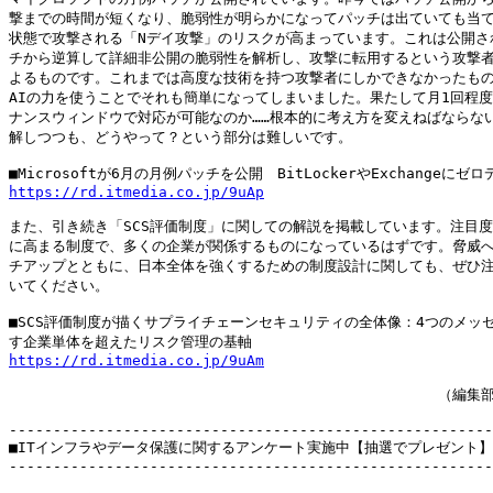
撃までの時間が短くなり、脆弱性が明らかになってパッチは出ていても当て
状態で攻撃される「Nデイ攻撃」のリスクが高まっています。これは公開され
チから逆算して詳細非公開の脆弱性を解析し、攻撃に転用するという攻撃者
よるものです。これまでは高度な技術を持つ攻撃者にしかできなかったもの
AIの力を使うことでそれも簡単になってしまいました。果たして月1回程度
ナンスウィンドウで対応が可能なのか……根本的に考え方を変えねばならない
解しつつも、どうやって？という部分は難しいです。

https://rd.itmedia.co.jp/9uAp
また、引き続き「SCS評価制度」に関しての解説を掲載しています。注目度
に高まる制度で、多くの企業が関係するものになっているはずです。脅威へ
チアップとともに、日本全体を強くするための制度設計に関しても、ぜひ注
いてください。

■SCS評価制度が描くサプライチェーンセキュリティの全体像：4つのメッセ
https://rd.itmedia.co.jp/9uAm
　　　　　　　　　　　　　　　　　　　　　　　　　　　　　　（編集部 
-------------------------------------------------------
■ITインフラやデータ保護に関するアンケート実施中【抽選でプレゼント】（
-------------------------------------------------------