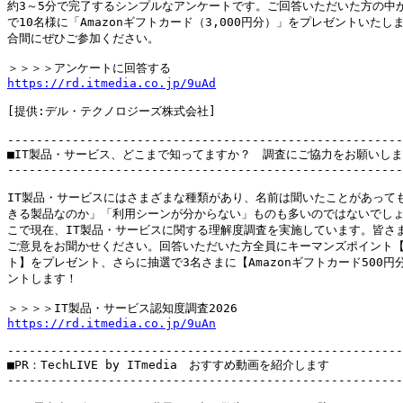
約3～5分で完了するシンプルなアンケートです。ご回答いただいた方の中か
で10名様に「Amazonギフトカード（3,000円分）」をプレゼントいたしま
合間にぜひご参加ください。

https://rd.itmedia.co.jp/9uAd
[提供:デル・テクノロジーズ株式会社]

-------------------------------------------------------
■IT製品・サービス、どこまで知ってますか？　調査にご協力をお願いしま
-------------------------------------------------------
IT製品・サービスにはさまざまな種類があり、名前は聞いたことがあっても
きる製品なのか」「利用シーンが分からない」ものも多いのではないでしょ
こで現在、IT製品・サービスに関する理解度調査を実施しています。皆さま
ご意見をお聞かせください。回答いただいた方全員にキーマンズポイント【3
ト】をプレゼント、さらに抽選で3名さまに【Amazonギフトカード500円分
ントします！

https://rd.itmedia.co.jp/9uAn
-------------------------------------------------------
■PR：TechLIVE by ITmedia　おすすめ動画を紹介します

-------------------------------------------------------