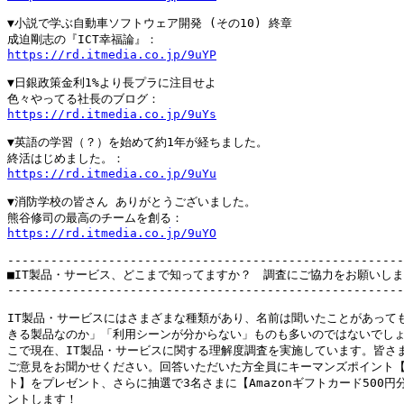
▼小説で学ぶ自動車ソフトウェア開発 (その10) 終章

https://rd.itmedia.co.jp/9uYP
▼日銀政策金利1%より長プラに注目せよ

https://rd.itmedia.co.jp/9uYs
▼英語の学習（？）を始めて約1年が経ちました。

https://rd.itmedia.co.jp/9uYu
▼消防学校の皆さん ありがとうございました。

https://rd.itmedia.co.jp/9uYO
-------------------------------------------------------
■IT製品・サービス、どこまで知ってますか？　調査にご協力をお願いしま
-------------------------------------------------------
IT製品・サービスにはさまざまな種類があり、名前は聞いたことがあっても
きる製品なのか」「利用シーンが分からない」ものも多いのではないでしょ
こで現在、IT製品・サービスに関する理解度調査を実施しています。皆さま
ご意見をお聞かせください。回答いただいた方全員にキーマンズポイント【3
ト】をプレゼント、さらに抽選で3名さまに【Amazonギフトカード500円分
ントします！
