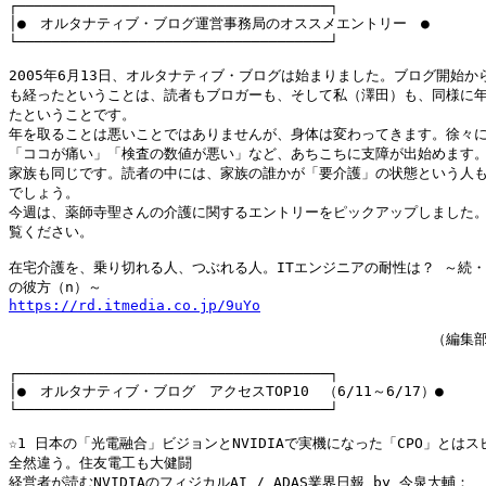
┌────────────────────────────────────┐

│●　オルタナティブ・ブログ運営事務局のオススメエントリー　●　　　　
└────────────────────────────────────┘

2005年6月13日、オルタナティブ・ブログは始まりました。ブログ開始から
も経ったということは、読者もブロガーも、そして私（澤田）も、同様に年
たということです。

年を取ることは悪いことではありませんが、身体は変わってきます。徐々に
「ココが痛い」「検査の数値が悪い」など、あちこちに支障が出始めます。
家族も同じです。読者の中には、家族の誰かが「要介護」の状態という人も
でしょう。

今週は、薬師寺聖さんの介護に関するエントリーをピックアップしました。
覧ください。

在宅介護を、乗り切れる人、つぶれる人。ITエンジニアの耐性は？ ～続・
https://rd.itmedia.co.jp/9uYo
　　　　　　　　　　　　　　　　　　　　　　　　　　　　　　（編集部
┌────────────────────────────────────┐

│●　オルタナティブ・ブログ　アクセスTOP10　（6/11～6/17）●

└────────────────────────────────────┘

☆1 日本の「光電融合」ビジョンとNVIDIAで実機になった「CPO」とはス
全然違う。住友電工も大健闘
