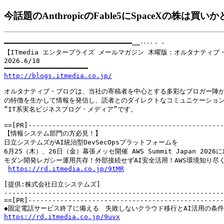
今話題のAnthropicのFable5にSpaceXの株
━━━━━━━━━━━━━━━━━━━━━━━━━━━━━━━━……‥‥・・

【ITmedia エンタープライズ メールマガジン 木曜版：オルタナティブ・
2026.6/18

http://blogs.itmedia.co.jp/
オルタナティブ・ブログは、当社の寄稿者を中心とする多彩なブロガー陣が
の特徴を生かして情報を発信し、読者とのダイレクトなコミュニケーション
“IT系実名ビジネスブログ・メディア”です。

==[PR]-------------------------------------------------
【情報システム部門の方必見！】

日立システムズがAI統治型DevSecOpsプラットフォームを

6月25（木）、26日（金）幕張メッセ開催 AWS Summit Japan 2026に
モダン開発レガシー運用共存！外部接続せずAI安全活用！AWS環境知り尽く
https://rd.itmedia.co.jp/9tMR
[提供:株式会社日立システムズ]

-------------------------------------------------------
==[PR]-------------------------------------------------
https://rd.itmedia.co.jp/9uvx