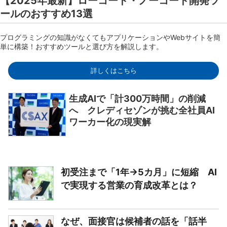
【2025年最新】ローコード・ノーコード開発ツ
ールのおすすめ13選
プログラミングの知識がなくてもアプリケーションやWebサイトを簡
単に構築！おすすめツールと選び方を解説します。
詳しくはこちら
生成AIで「計300万時間」の削減
へ クレディセゾンが挑む全社員AI
ワーカー化の現実解
初受注まで「1年→5カ月」に短縮 AI
で実現する営業の育成改革とは？
なぜ、面接官は候補者の話を「話半