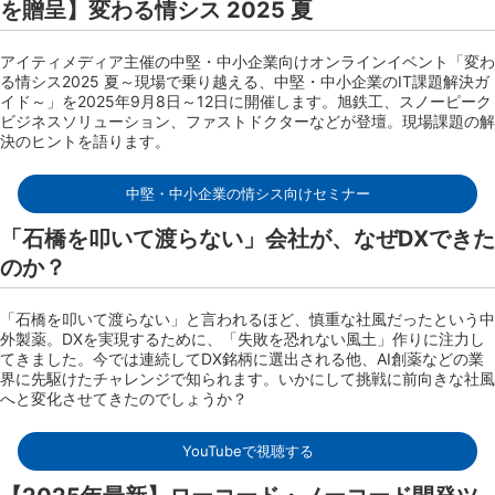
を贈呈】変わる情シス 2025 夏
アイティメディア主催の中堅・中小企業向けオンラインイベント「変わ
る情シス2025 夏～現場で乗り越える、中堅・中小企業のIT課題解決ガ
イド～」を2025年9月8日～12日に開催します。旭鉄工、スノーピーク
ビジネスソリューション、ファストドクターなどが登壇。現場課題の解
決のヒントを語ります。
中堅・中小企業の情シス向けセミナー
「石橋を叩いて渡らない」会社が、なぜDXできた
のか？
「石橋を叩いて渡らない」と言われるほど、慎重な社風だったという中
外製薬。DXを実現するために、「失敗を恐れない風土」作りに注力し
てきました。今では連続してDX銘柄に選出される他、AI創薬などの業
界に先駆けたチャレンジで知られます。いかにして挑戦に前向きな社風
へと変化させてきたのでしょうか？
YouTubeで視聴する