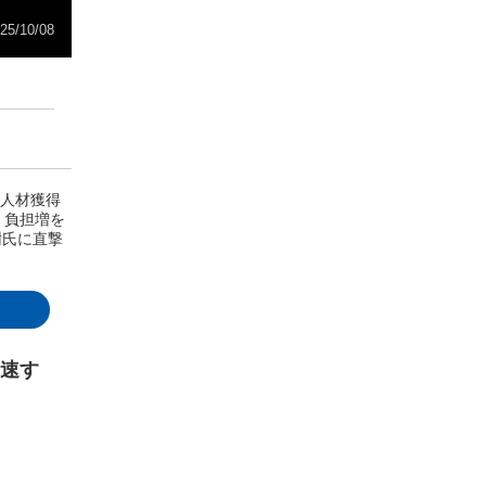
25/10/08
り人材獲得
、負担増を
樹氏に直撃
加速す