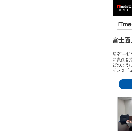
ITm
富士通
新卒“一
に責任を
どのよう
インタビ