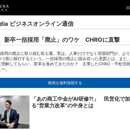
20
edia ビジネスオンライン通信
、新卒一括採用「廃止」のワケ CHROに直撃
括”採用の廃止に取り組む富士通。実は、人事だけでなく現場部門が、よ
持つ形に移行するという。一括採用の廃止に踏み切った意図とは。また
に理解してもらい、変革を進めてきたのか？ 主導したCHRO・平松浩
ュー。
動画を無料視聴する
「あの商工中金がAI研修?!」 民営化で
る“営業力改革”の中身とは