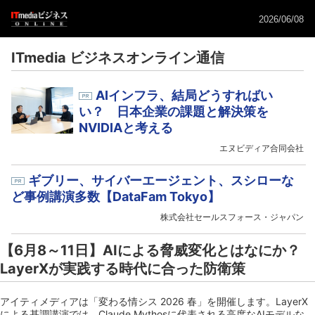
2026/06/08
ITmedia ビジネスオンライン通信
AIインフラ、結局どうすればい
い？ 日本企業の課題と解決策を
NVIDIAと考える
エヌビディア合同会社
ギブリー、サイバーエージェント、スシローな
ど事例講演多数【DataFam Tokyo】
株式会社セールスフォース・ジャパン
【6月8～11日】AIによる脅威変化とはなにか？
LayerXが実践する時代に合った防衛策
アイティメディアは「変わる情シス 2026 春」を開催します。LayerX
による基調講演では、Claude Mythosに代表される高度なAIモデルな