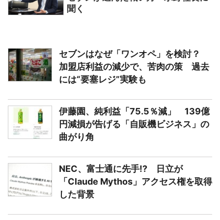
聞く
セブンはなぜ「ワンオペ」を検討？
加盟店利益の減少で、苦肉の策 過去
には“要塞レジ”実験も
伊藤園、純利益「75.5％減」 139億
円減損が告げる「自販機ビジネス」の
曲がり角
NEC、富士通に先手!? 日立が
「Claude Mythos」アクセス権を取得
した背景