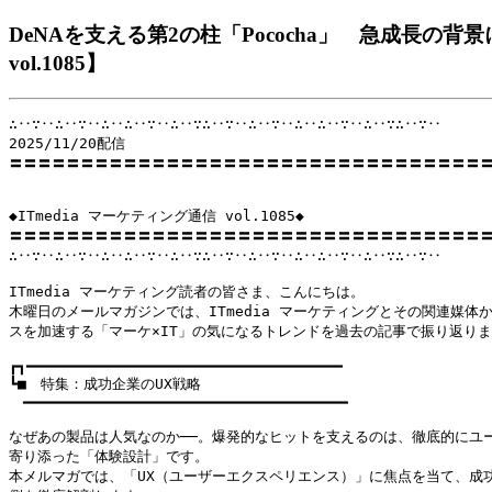
DeNAを支える第2の柱「Pococha」 急成長の背
vol.1085】
∴‥∵‥∴‥∵‥∴‥∴‥∵‥∴‥∵∴‥∵‥∴‥∵‥∴‥∴‥∵‥∴‥∵∴‥∵‥

2025/11/20配信

〓〓〓〓〓〓〓〓〓〓〓〓〓〓〓〓〓〓〓〓〓〓〓〓〓〓〓〓〓〓〓〓〓〓
◆ITmedia マーケティング通信 vol.1085◆

〓〓〓〓〓〓〓〓〓〓〓〓〓〓〓〓〓〓〓〓〓〓〓〓〓〓〓〓〓〓〓〓〓〓
∴‥∵‥∴‥∵‥∴‥∴‥∵‥∴‥∵∴‥∵‥∴‥∵‥∴‥∴‥∵‥∴‥∵∴‥∵‥

ITmedia マーケティング読者の皆さま、こんにちは。

木曜日のメールマガジンでは、ITmedia マーケティングとその関連媒体か
スを加速する「マーケ×IT」の気になるトレンドを過去の記事で振り返りま
┏┓━━━━━━━━━━━━━━━━━━━━━━━━━━━━━━━━━━━━

┗■　特集：成功企業のUX戦略

　━━━━━━━━━━━━━━━━━━━━━━━━━━━━━━━━━━━━━

なぜあの製品は人気なのか──。爆発的なヒットを支えるのは、徹底的にユー
寄り添った「体験設計」です。

本メルマガでは、「UX（ユーザーエクスペリエンス）」に焦点を当て、成功