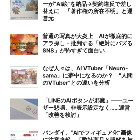
ーが“AI絵”を納品→契約違反で差し
替えに 「著作権の所在不明」と運
営元
普通の写真が大炎上 AIが徹底的に
アラ探し・批判する「絶対にバズる
SNS」が怖すぎて面白い
なぜ人々は、AI VTuber「Neuro-
sama」に夢中になるのか？ “人間
のVTuber”との違いを分析
「LINEのAIボタンが邪魔」――ユー
ザー悲鳴、非表示設定なく……運営
「改善を検討」
バンダイ、“AIでフィギュア化”画像
に注意喚起 「弊社商品と誤解を与