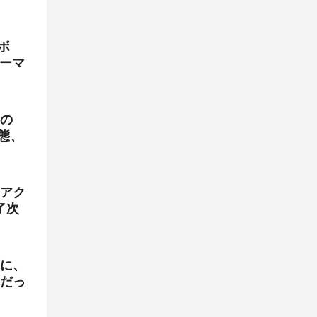
ボ
ォーマ
るの
実態、
アク
了次
に、
だっ