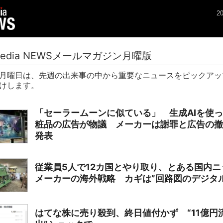
20
media NEWSメールマガジン月曜版
月曜日は、先週の出来事の中から重要なニュースをピックアッ
けします。
「セーラームーンに似ている」 生成AIを使
粧品の広告が物議 メーカーは謝罪と広告の撤
発表
従業員5人で12カ国とやり取り、とある国内ニ
メーカーの海外戦略 カギは”回路図のデジタル
はてな株に売り殺到、終日値付かず “11億円