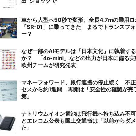
出”ショックで
車から人型へ50秒で変形、全長4.7mの乗用ロ
「SR-01」に乗ってきた まるでトランスフ
ー？
なぜ一部のAIモデルは「日本文化」に執着す
か？ 「4o-mini」などの出力が日本に偏る
欧州チームが研究発表
マネーフォワード、銀行連携の停止続く 不正
セスから約1週間 再開は「安全性の確認が完
第」
ナトリウムイオン電池は飛行機へ持ち込み不可
とエレコム公表も国土交通省は「以前からダメ
た」