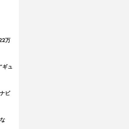
22万
“ギュ
でナビ
な