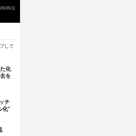
26/05/11
プして
った化
去を
ッチ
化”
流