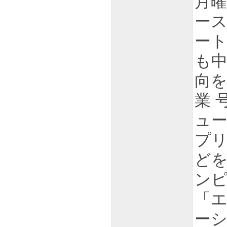
月
ー
ート
も中
向
業 
ュ
プ
どを
ンピ
「
ーシ