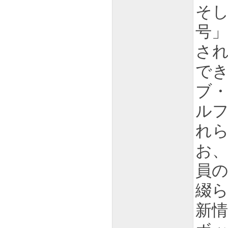
そ
号
さ
で
ブ・
ル
れ
お
員
綴ら
新